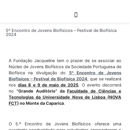
Links Relacionados
5º Encontro de Jovens Biofísicos – Festival de Biofísica
2024
A Fundação Jacqueline tem o prazer de se associar ao
Núcleo de Jovens Biofísicos da Sociedade Portuguesa de
Biofísica na divulgação do
5º Encontro de Jovens
Biofísicos –
Festival de Biofísica 2024
, que se realizará
nos
dias 8 e 9 de maio de 2025
. O evento decorrerá
no
“Grande Auditório” da
Faculdade de Ciências e
Tecnologias da Universidade Nova de Lisboa (NOVA
FCT)
no Monte da Caparica
.
O 5.º Encontro de Jovens Biofísicos oferece uma
excelente oportunidade para estudantes apresentarem o