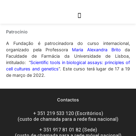
Links Relacionados
Patrocínio
A Fundação é patrocinadora do curso internacional,
organizado pela Professora
Maria Alexandra Brito
da
Faculdade de Farmácia da Universidade de Lisboa,
intitulado: “
Scientific tools in biological assays: principles of
cell cultures and genetics
”. Este curso terá lugar de 17 a 19
de março de 2022.
Contactos
+ 351 219 533 120 (Escritórios)
(custo de chamada para a rede fixa nacional)
+ 351 917 81 01 82 (Sede)
(custo de chamada para a rede móvel nacional)