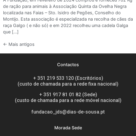
de ração para animais à Associação Quinta da Ovelha Negra
localizada nas Faias – Sto. Isidro de Pegões, Conselho do
Montijo. Esta associação é especializada na recolha de cães da
raça Galgo ( e não só) e em 2022 recolheu uma cadela Galga
que […]
←
Mais antigos
Contactos
+ 351 219 533 120 (Escritórios)
(custo de chamada para a rede fixa nacional)
+ 351 917 81 01 82 (Sede)
(custo de chamada para a rede móvel nacional)
fundacao_jds@dias-de-sousa.pt
Morada Sede